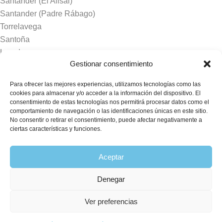
Santander (El Alisal)
Santander (Padre Rábago)
Torrelavega
Santoña
Laredo
Gestionar consentimiento
Castro Urdiales
Los Corrales de Buelna
Para ofrecer las mejores experiencias, utilizamos tecnologías como las
cookies para almacenar y/o acceder a la información del dispositivo. El
consentimiento de estas tecnologías nos permitirá procesar datos como el
Tanatorios y crematorios
comportamiento de navegación o las identificaciones únicas en este sitio.
No consentir o retirar el consentimiento, puede afectar negativamente a
Santander
ciertas características y funciones.
Sierrallana
Real Valle de Cayón
Aceptar
Laredo
Puente Viesgo
Denegar
Crematorio Raos
Ver preferencias
©2026 Funeraria La Montañesa.