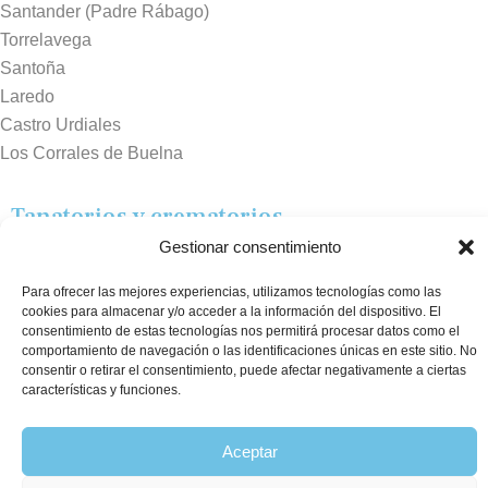
Santander (Padre Rábago)
Torrelavega
Santoña
Laredo
Castro Urdiales
Los Corrales de Buelna
Tanatorios y crematorios
Gestionar consentimiento
Santander
Sierrallana
Para ofrecer las mejores experiencias, utilizamos tecnologías como las
Real Valle de Cayón
cookies para almacenar y/o acceder a la información del dispositivo. El
consentimiento de estas tecnologías nos permitirá procesar datos como el
Laredo
comportamiento de navegación o las identificaciones únicas en este sitio. No
Puente Viesgo
consentir o retirar el consentimiento, puede afectar negativamente a ciertas
características y funciones.
Crematorio Raos
Aceptar
©2026 Funeraria La Montañesa.