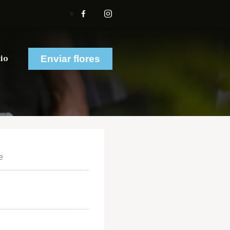
io
Enviar flores