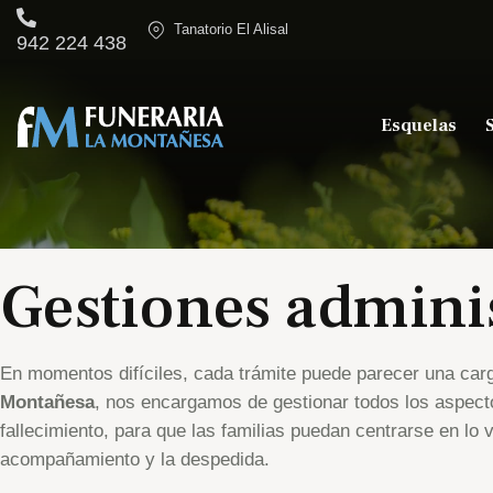
Tanatorio El Alisal
942 224 438
Esquelas
Gestiones adminis
En momentos difíciles, cada trámite puede parecer una car
Montañesa
, nos encargamos de gestionar todos los aspecto
fallecimiento, para que las familias puedan centrarse en lo
acompañamiento y la despedida.