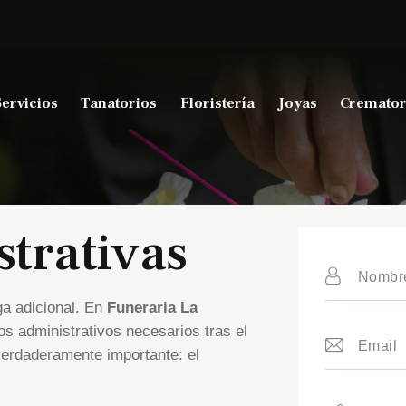
Servicios
Tanatorios
Floristería
Joyas
Cremator
trativas
ga adicional. En
Funeraria La
s administrativos necesarios tras el
 verdaderamente importante: el