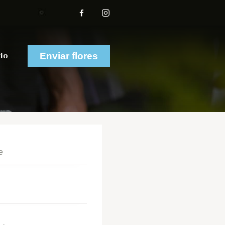
io
Enviar flores