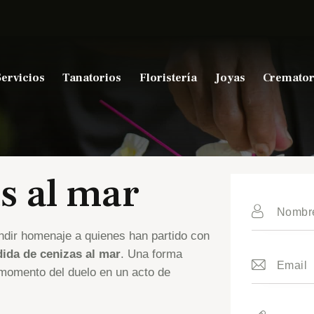
Servicios
Tanatorios
Floristería
Joyas
Cremator
s al mar
ndir homenaje a quienes han partido con
ida de cenizas al mar
. Una forma
l momento del duelo en un acto de