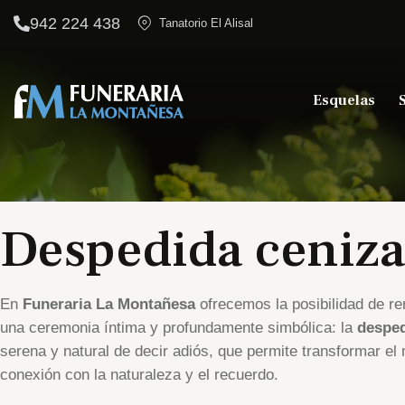
942 224 438
Tanatorio El Alisal
Esquelas
Despedida ceniza
En
Funeraria La Montañesa
ofrecemos la posibilidad de re
una ceremonia íntima y profundamente simbólica: la
desped
serena y natural de decir adiós, que permite transformar e
conexión con la naturaleza y el recuerdo.