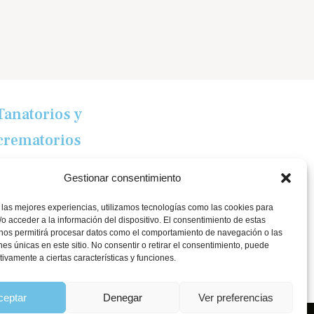
Tanatorios y
crematorios
Santander
Gestionar consentimiento
Sierrallana
 las mejores experiencias, utilizamos tecnologías como las cookies para
Real Valle de Cayón
o acceder a la información del dispositivo. El consentimiento de estas
Laredo
 nos permitirá procesar datos como el comportamiento de navegación o las
ones únicas en este sitio. No consentir o retirar el consentimiento, puede
Puente Viesgo
tivamente a ciertas características y funciones.
Crematorio Raos
ceptar
Denegar
Ver preferencias