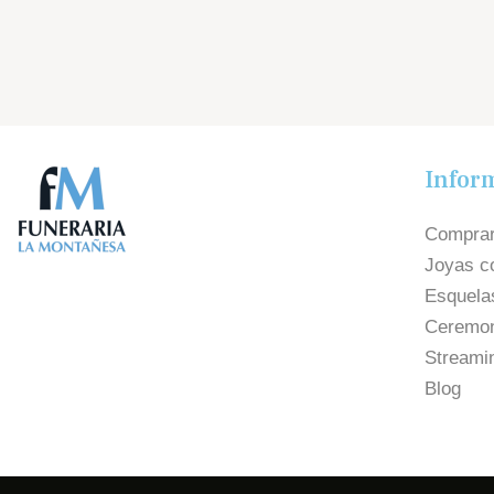
Infor
Comprar
Joyas c
Esquela
Ceremon
Streami
Blog