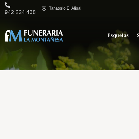
Tanatorio El Alisal
942 224 438
Esquelas