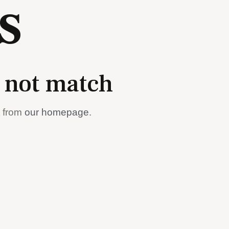
s
d not match
t from
our homepage
.