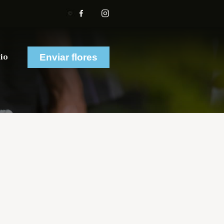
io
Enviar flores