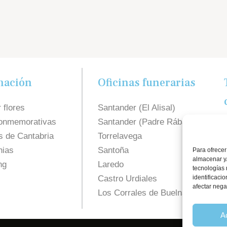
mación
Oficinas funerarias
 flores
Santander (El Alisal)
onmemorativas
Santander (Padre Rábago)
s de Cantabria
Torrelavega
ias
Santoña
Para ofrecer
almacenar y/
ng
Laredo
tecnologías
Castro Urdiales
identificaci
afectar nega
Los Corrales de Buelna
A