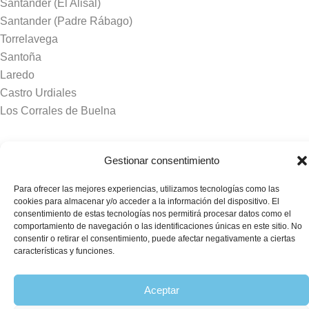
Santander (El Alisal)
Santander (Padre Rábago)
Torrelavega
Santoña
Laredo
Castro Urdiales
Los Corrales de Buelna
Tanatorios y crematorios
Gestionar consentimiento
Santander
Para ofrecer las mejores experiencias, utilizamos tecnologías como las
Sierrallana
cookies para almacenar y/o acceder a la información del dispositivo. El
Real Valle de Cayón
consentimiento de estas tecnologías nos permitirá procesar datos como el
comportamiento de navegación o las identificaciones únicas en este sitio. No
Laredo
consentir o retirar el consentimiento, puede afectar negativamente a ciertas
Puente Viesgo
características y funciones.
Crematorio Raos
Aceptar