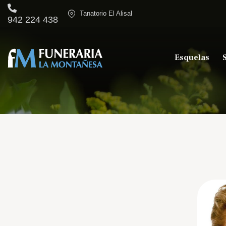
Tanatorio El Alisal
942 224 438
Esquelas