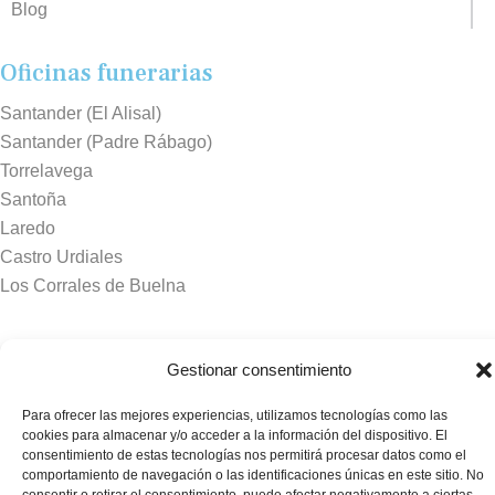
Blog
Oficinas funerarias
Santander (El Alisal)
Santander (Padre Rábago)
Torrelavega
Santoña
Laredo
Castro Urdiales
Los Corrales de Buelna
Tanatorios y crematorios
Gestionar consentimiento
Santander
Para ofrecer las mejores experiencias, utilizamos tecnologías como las
Sierrallana
cookies para almacenar y/o acceder a la información del dispositivo. El
Real Valle de Cayón
consentimiento de estas tecnologías nos permitirá procesar datos como el
Laredo
comportamiento de navegación o las identificaciones únicas en este sitio. No