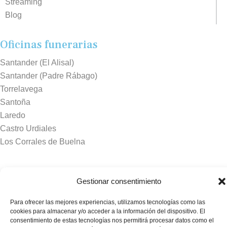
Streaming
Blog
Oficinas funerarias
Santander (El Alisal)
Santander (Padre Rábago)
Torrelavega
Santoña
Laredo
Castro Urdiales
Los Corrales de Buelna
Tanatorios y crematorios
Gestionar consentimiento
Santander
Sierrallana
Para ofrecer las mejores experiencias, utilizamos tecnologías como las
cookies para almacenar y/o acceder a la información del dispositivo. El
Real Valle de Cayón
consentimiento de estas tecnologías nos permitirá procesar datos como el