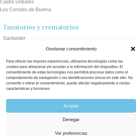
Castro Urdiales
Los Corrales de Buelna
Tanatorios y crematorios
Santander
Sierrallana
Gestionar consentimiento
Real Valle de Cayón
Para ofrecer las mejores experiencias, utilizamos tecnologías como las
Laredo
cookies para almacenar y/o acceder a la información del dispositivo. El
Puente Viesgo
consentimiento de estas tecnologías nos permitirá procesar datos como el
Crematorio Raos
comportamiento de navegación o las identificaciones únicas en este sitio. No
consentir o retirar el consentimiento, puede afectar negativamente a ciertas
características y funciones.
©2026 Funeraria La Montañesa.
Aceptar
Denegar
Ver preferencias