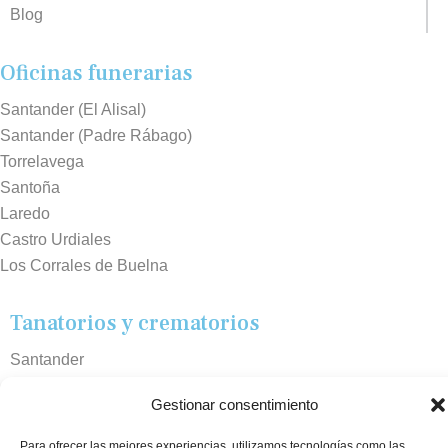
Blog
Oficinas funerarias
Santander (El Alisal)
Santander (Padre Rábago)
Torrelavega
Santoña
Laredo
Castro Urdiales
Los Corrales de Buelna
Tanatorios y crematorios
Santander
Sierrallana
Gestionar consentimiento
Real Valle de Cayón
Laredo
Para ofrecer las mejores experiencias, utilizamos tecnologías como las