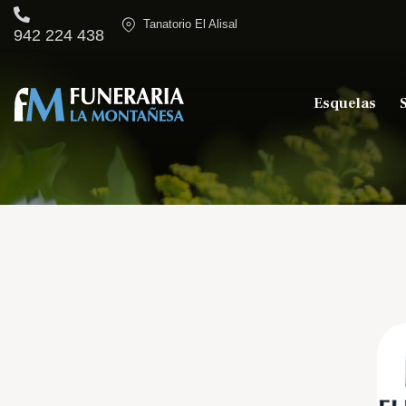
Tanatorio El Alisal
942 224 438
Esquelas