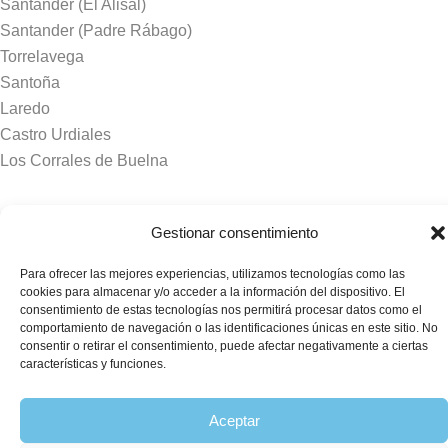
Santander (El Alisal)
Santander (Padre Rábago)
Torrelavega
Santoña
Laredo
Castro Urdiales
Los Corrales de Buelna
Tanatorios y crematorios
Gestionar consentimiento
Santander
Para ofrecer las mejores experiencias, utilizamos tecnologías como las
Sierrallana
cookies para almacenar y/o acceder a la información del dispositivo. El
Real Valle de Cayón
consentimiento de estas tecnologías nos permitirá procesar datos como el
comportamiento de navegación o las identificaciones únicas en este sitio. No
Laredo
consentir o retirar el consentimiento, puede afectar negativamente a ciertas
Puente Viesgo
características y funciones.
Crematorio Raos
Aceptar