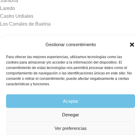
Santoña
Laredo
Castro Urdiales
Los Corrales de Buelna
Tanatorios y crematorios
Gestionar consentimiento
Santander
Para ofrecer las mejores experiencias, utilizamos tecnologías como las
Sierrallana
cookies para almacenar y/o acceder a la información del dispositivo. El
Real Valle de Cayón
consentimiento de estas tecnologías nos permitirá procesar datos como el
comportamiento de navegación o las identificaciones únicas en este sitio. No
Laredo
consentir o retirar el consentimiento, puede afectar negativamente a ciertas
Puente Viesgo
características y funciones.
Crematorio Raos
Aceptar
©2026 Funeraria La Montañesa.
Denegar
Ver preferencias