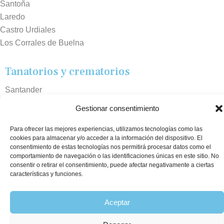
Santoña
Laredo
Castro Urdiales
Los Corrales de Buelna
Tanatorios y crematorios
Santander
Sierrallana
Gestionar consentimiento
Real Valle de Cayón
Laredo
Para ofrecer las mejores experiencias, utilizamos tecnologías como las
cookies para almacenar y/o acceder a la información del dispositivo. El
Puente Viesgo
consentimiento de estas tecnologías nos permitirá procesar datos como el
Crematorio Raos
comportamiento de navegación o las identificaciones únicas en este sitio. No
consentir o retirar el consentimiento, puede afectar negativamente a ciertas
características y funciones.
©2026 Funeraria La Montañesa.
Aceptar