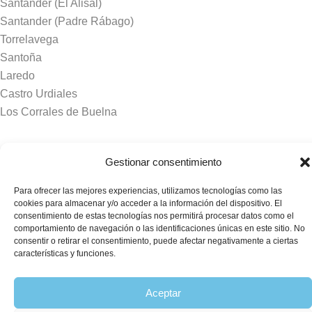
Santander (El Alisal)
Santander (Padre Rábago)
Torrelavega
Santoña
Laredo
Castro Urdiales
Los Corrales de Buelna
Tanatorios y crematorios
Gestionar consentimiento
Santander
Para ofrecer las mejores experiencias, utilizamos tecnologías como las
Sierrallana
cookies para almacenar y/o acceder a la información del dispositivo. El
Real Valle de Cayón
consentimiento de estas tecnologías nos permitirá procesar datos como el
comportamiento de navegación o las identificaciones únicas en este sitio. No
Laredo
consentir o retirar el consentimiento, puede afectar negativamente a ciertas
Puente Viesgo
características y funciones.
Crematorio Raos
Aceptar