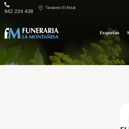
Tanatorio El Alisal
942 224 438
Esquelas