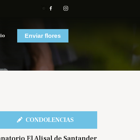
io
Enviar flores
CONDOLENCIAS
natorio El Alisal de Santander