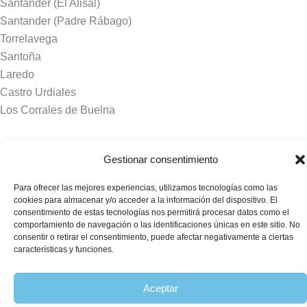
Santander (El Alisal)
Santander (Padre Rábago)
Torrelavega
Santoña
Laredo
Castro Urdiales
Los Corrales de Buelna
Tanatorios y crematorios
Gestionar consentimiento
Santander
Para ofrecer las mejores experiencias, utilizamos tecnologías como las
Sierrallana
cookies para almacenar y/o acceder a la información del dispositivo. El
Real Valle de Cayón
consentimiento de estas tecnologías nos permitirá procesar datos como el
comportamiento de navegación o las identificaciones únicas en este sitio. No
Laredo
consentir o retirar el consentimiento, puede afectar negativamente a ciertas
Puente Viesgo
características y funciones.
Crematorio Raos
Aceptar