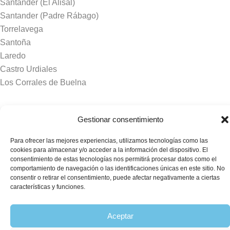
Santander (El Alisal)
Santander (Padre Rábago)
Torrelavega
Santoña
Laredo
Castro Urdiales
Los Corrales de Buelna
Tanatorios y crematorios
Gestionar consentimiento
Santander
Para ofrecer las mejores experiencias, utilizamos tecnologías como las
Sierrallana
cookies para almacenar y/o acceder a la información del dispositivo. El
Real Valle de Cayón
consentimiento de estas tecnologías nos permitirá procesar datos como el
comportamiento de navegación o las identificaciones únicas en este sitio. No
Laredo
consentir o retirar el consentimiento, puede afectar negativamente a ciertas
Puente Viesgo
características y funciones.
Crematorio Raos
Aceptar