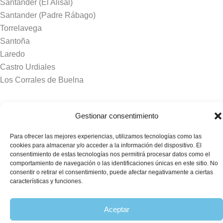
Santander (El Alisal)
Santander (Padre Rábago)
Torrelavega
Santoña
Laredo
Castro Urdiales
Los Corrales de Buelna
Tanatorios y crematorios
Gestionar consentimiento
Santander
Para ofrecer las mejores experiencias, utilizamos tecnologías como las
Sierrallana
cookies para almacenar y/o acceder a la información del dispositivo. El
Real Valle de Cayón
consentimiento de estas tecnologías nos permitirá procesar datos como el
comportamiento de navegación o las identificaciones únicas en este sitio. No
Laredo
consentir o retirar el consentimiento, puede afectar negativamente a ciertas
Puente Viesgo
características y funciones.
Crematorio Raos
Aceptar