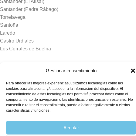
Santander (El Alisal)
Santander (Padre Rábago)
Torrelavega
Santoña
Laredo
Castro Urdiales
Los Corrales de Buelna
Tanatorios y crematorios
Gestionar consentimiento
Santander
Para ofrecer las mejores experiencias, utilizamos tecnologías como las
Sierrallana
cookies para almacenar y/o acceder a la información del dispositivo. El
Real Valle de Cayón
consentimiento de estas tecnologías nos permitirá procesar datos como el
comportamiento de navegación o las identificaciones únicas en este sitio. No
Laredo
consentir o retirar el consentimiento, puede afectar negativamente a ciertas
Puente Viesgo
características y funciones.
Crematorio Raos
Aceptar