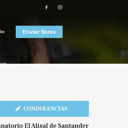
io
Enviar flores
CONDOLENCIAS
natorio El Alisal de Santander