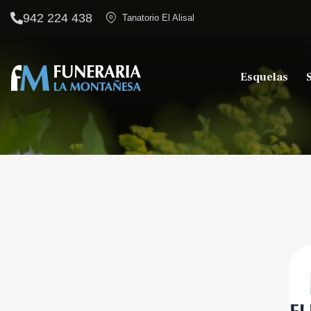
942 224 438
Tanatorio El Alisal
Esquelas