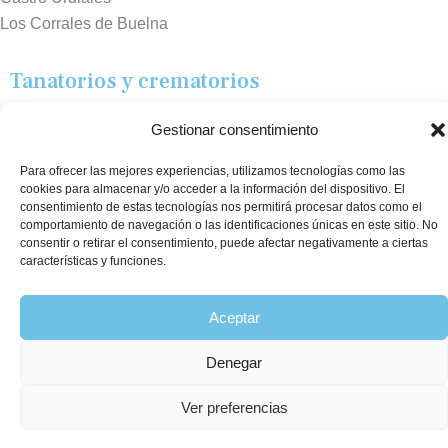
Los Corrales de Buelna
Tanatorios y crematorios
Santander
Gestionar consentimiento
Sierrallana
Real Valle de Cayón
Para ofrecer las mejores experiencias, utilizamos tecnologías como las
cookies para almacenar y/o acceder a la información del dispositivo. El
Laredo
consentimiento de estas tecnologías nos permitirá procesar datos como el
Puente Viesgo
comportamiento de navegación o las identificaciones únicas en este sitio. No
consentir o retirar el consentimiento, puede afectar negativamente a ciertas
Crematorio Raos
características y funciones.
©2026 Funeraria La Montañesa.
Aceptar
Denegar
Ver preferencias