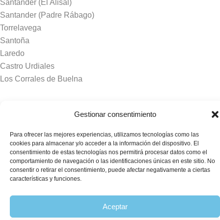
Santander (El Alisal)
Santander (Padre Rábago)
Torrelavega
Santoña
Laredo
Castro Urdiales
Los Corrales de Buelna
Tanatorios y crematorios
Gestionar consentimiento
Santander
Para ofrecer las mejores experiencias, utilizamos tecnologías como las
Sierrallana
cookies para almacenar y/o acceder a la información del dispositivo. El
Real Valle de Cayón
consentimiento de estas tecnologías nos permitirá procesar datos como el
comportamiento de navegación o las identificaciones únicas en este sitio. No
Laredo
consentir o retirar el consentimiento, puede afectar negativamente a ciertas
Puente Viesgo
características y funciones.
Crematorio Raos
Aceptar