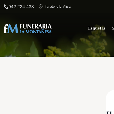
942 224 438
Tanatorio El Alisal
Esquelas