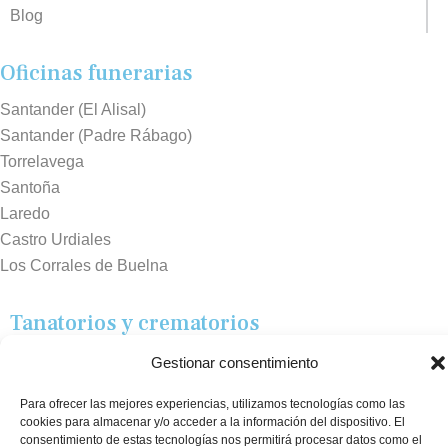
Blog
Oficinas funerarias
Santander (El Alisal)
Santander (Padre Rábago)
Torrelavega
Santoña
Laredo
Castro Urdiales
Los Corrales de Buelna
Tanatorios y crematorios
Santander
Gestionar consentimiento
Sierrallana
Para ofrecer las mejores experiencias, utilizamos tecnologías como las
Real Valle de Cayón
cookies para almacenar y/o acceder a la información del dispositivo. El
Laredo
consentimiento de estas tecnologías nos permitirá procesar datos como el