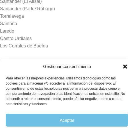
Santander (El Alisal)
Santander (Padre Rábago)
Torrelavega
Santoña
Laredo
Castro Urdiales
Los Corrales de Buelna
Tanatorios y crematorios
Gestionar consentimiento
Santander
Para ofrecer las mejores experiencias, utilizamos tecnologías como las
Sierrallana
cookies para almacenar y/o acceder a la información del dispositivo. El
Real Valle de Cayón
consentimiento de estas tecnologías nos permitirá procesar datos como el
comportamiento de navegación o las identificaciones únicas en este sitio. No
Laredo
consentir o retirar el consentimiento, puede afectar negativamente a ciertas
Puente Viesgo
características y funciones.
Crematorio Raos
Aceptar