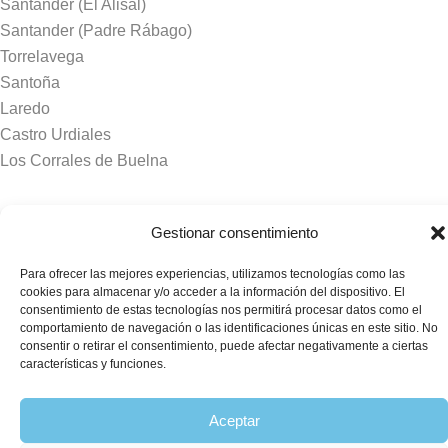
Santander (El Alisal)
Santander (Padre Rábago)
Torrelavega
Santoña
Laredo
Castro Urdiales
Los Corrales de Buelna
Tanatorios y crematorios
Gestionar consentimiento
Santander
Para ofrecer las mejores experiencias, utilizamos tecnologías como las
Sierrallana
cookies para almacenar y/o acceder a la información del dispositivo. El
Real Valle de Cayón
consentimiento de estas tecnologías nos permitirá procesar datos como el
comportamiento de navegación o las identificaciones únicas en este sitio. No
Laredo
consentir o retirar el consentimiento, puede afectar negativamente a ciertas
Puente Viesgo
características y funciones.
Crematorio Raos
Aceptar