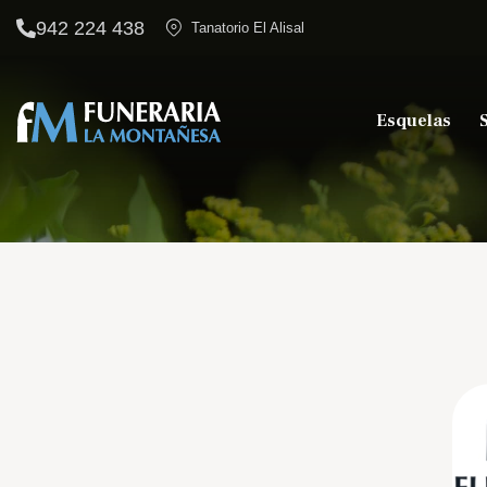
942 224 438
Tanatorio El Alisal
Esquelas