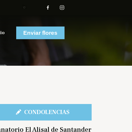
io
Enviar flores
CONDOLENCIAS
natorio El Alisal de Santander