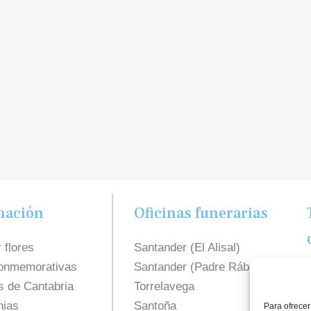
mación
Oficinas funerarias
 flores
Santander (El Alisal)
onmemorativas
Santander (Padre Rábago)
s de Cantabria
Torrelavega
ias
Santoña
Para ofrecer