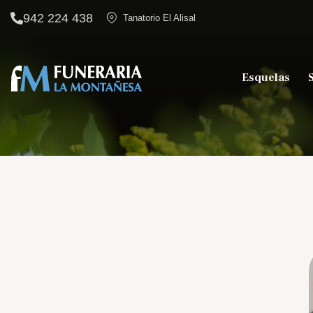
942 224 438
Tanatorio El Alisal
Esquelas