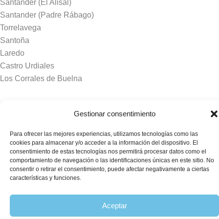
Santander (El Alisal)
Santander (Padre Rábago)
Torrelavega
Santoña
Laredo
Castro Urdiales
Los Corrales de Buelna
Tanatorios y crematorios
Gestionar consentimiento
Santander
Para ofrecer las mejores experiencias, utilizamos tecnologías como las
Sierrallana
cookies para almacenar y/o acceder a la información del dispositivo. El
Real Valle de Cayón
consentimiento de estas tecnologías nos permitirá procesar datos como el
comportamiento de navegación o las identificaciones únicas en este sitio. No
Laredo
consentir o retirar el consentimiento, puede afectar negativamente a ciertas
Puente Viesgo
características y funciones.
Crematorio Raos
Aceptar