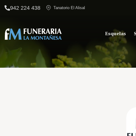
942 224 438
Tanatorio El Alisal
Esquelas