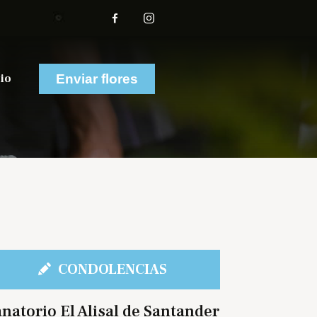
io
Enviar flores
CONDOLENCIAS
natorio El Alisal de Santander