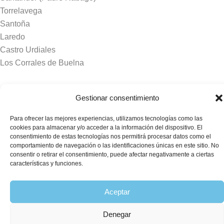
Torrelavega
Santoña
Laredo
Castro Urdiales
Los Corrales de Buelna
Tanatorios y crematorios
Gestionar consentimiento
Santander
Para ofrecer las mejores experiencias, utilizamos tecnologías como las
Sierrallana
cookies para almacenar y/o acceder a la información del dispositivo. El
Real Valle de Cayón
consentimiento de estas tecnologías nos permitirá procesar datos como el
comportamiento de navegación o las identificaciones únicas en este sitio. No
Laredo
consentir o retirar el consentimiento, puede afectar negativamente a ciertas
Puente Viesgo
características y funciones.
Crematorio Raos
Aceptar
©2026 Funeraria La Montañesa.
Denegar