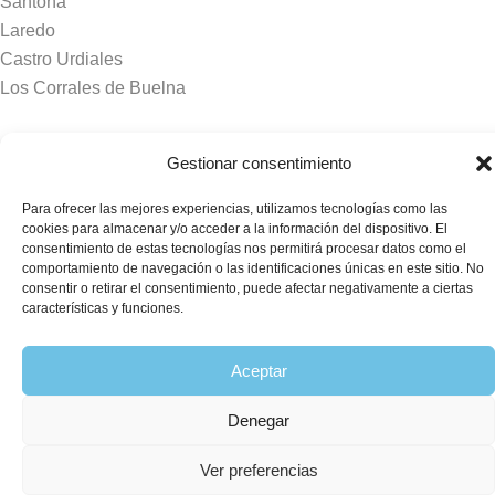
Santoña
Laredo
Castro Urdiales
Los Corrales de Buelna
Tanatorios y crematorios
Gestionar consentimiento
Santander
Para ofrecer las mejores experiencias, utilizamos tecnologías como las
Sierrallana
cookies para almacenar y/o acceder a la información del dispositivo. El
Real Valle de Cayón
consentimiento de estas tecnologías nos permitirá procesar datos como el
comportamiento de navegación o las identificaciones únicas en este sitio. No
Laredo
consentir o retirar el consentimiento, puede afectar negativamente a ciertas
Puente Viesgo
características y funciones.
Crematorio Raos
Aceptar
©2026 Funeraria La Montañesa.
Denegar
Ver preferencias