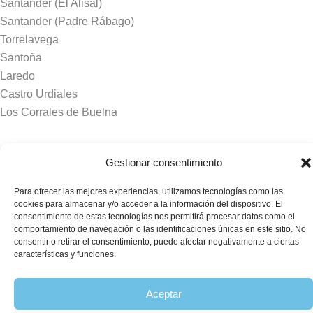
Santander (El Alisal)
Santander (Padre Rábago)
Torrelavega
Santoña
Laredo
Castro Urdiales
Los Corrales de Buelna
Tanatorios y crematorios
Gestionar consentimiento
Santander
Para ofrecer las mejores experiencias, utilizamos tecnologías como las
Sierrallana
cookies para almacenar y/o acceder a la información del dispositivo. El
Real Valle de Cayón
consentimiento de estas tecnologías nos permitirá procesar datos como el
comportamiento de navegación o las identificaciones únicas en este sitio. No
Laredo
consentir o retirar el consentimiento, puede afectar negativamente a ciertas
Puente Viesgo
características y funciones.
Crematorio Raos
Aceptar